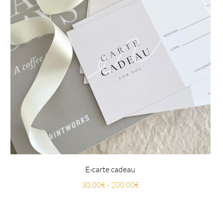
E-carte cadeau
30,00
€
-
200,00
€