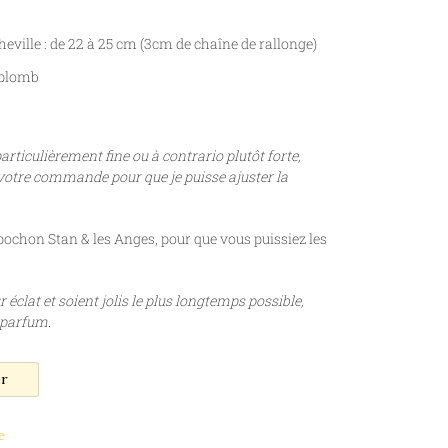
eville : de 22 à 25 cm (3cm de chaîne de rallonge)
 plomb
 particulièrement fine ou à contrario plutôt forte,
 votre commande pour que je puisse ajuster la
pochon Stan & les Anges, pour que vous puissiez les
 éclat et soient jolis le plus longtemps possible,
e parfum.
er
e